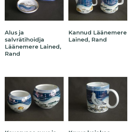
Õllekann
Alus ja
Kannud Läänemere
salvrätihoidja
Lained, Rand
Läänemere Lained,
Rand