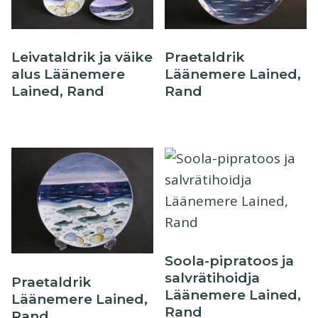
Leivataldrik ja väike
Praetaldrik
alus Läänemere
Läänemere Lained,
Lained, Rand
Rand
Soola-pipratoos ja
salvrätihoidja
Praetaldrik
Läänemere Lained,
Läänemere Lained,
Rand
Rand