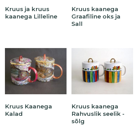
Õllekann
Kruus ja kruus
Kruus kaanega
kaanega Lilleline
Graafiline oks ja
Sall
Kruus Kaanega
Kruus kaanega
Kalad
Rahvuslik seelik -
sõlg