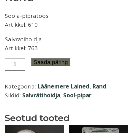
Õllekann
Soola-pipratoos
Artikkel: 610
Salvrätihoidja
Artikkel: 763
Soola-
Saada päring
pipratoos
ja
Kategooria:
Läänemere Lained, Rand
salvrätihoidja
Sildid:
Salvrätihoidja
,
Sool-pipar
Läänemere
Lained,
Rand
Seotud tooted
kogus