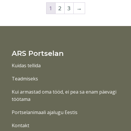
1
2
3
→
ARS Portselan
Kuidas tellida
Teadmiseks
Kui armastad oma tööd, ei pea sa enam päevagi
töötama
Portselanimaali ajalugu Eestis
Kontakt