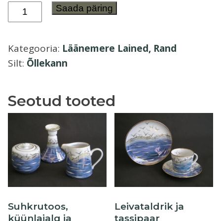
Õllekann
Saada päring
Õllekann
Läänemere
Lained,
Kategooria:
Läänemere Lained, Rand
Rand
Silt:
Õllekann
kogus
Seotud tooted
Suhkrutoos,
Leivataldrik ja
küünlajalg ja
tassipaar