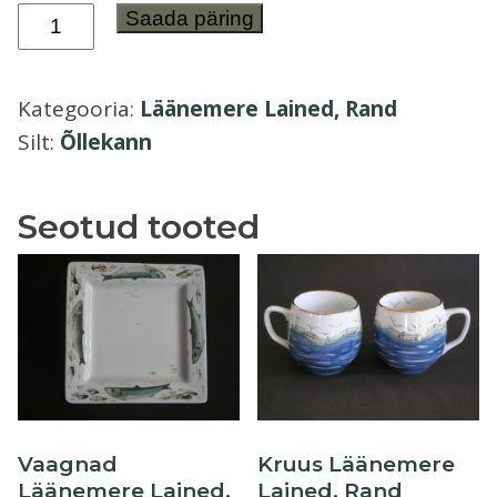
Õllekann
Saada päring
Õllekann
Läänemere
Lained,
Kategooria:
Läänemere Lained, Rand
Rand
Silt:
Õllekann
2
kogus
Seotud tooted
Vaagnad
Kruus Läänemere
Läänemere Lained,
Lained, Rand