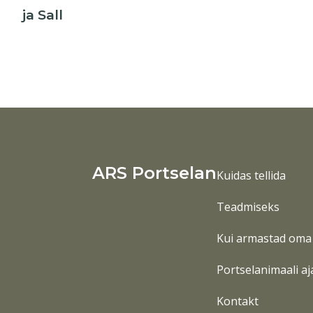
ja Sall
ARS Portselan
Kuidas tellida
Teadmiseks
Kui armastad oma 
Portselanimaali aj
Kontakt