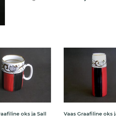
ja
Sall
3
kogus
afiline oks ja Sall
Vaas Graafiline oks j