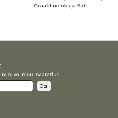
Graafiline oks ja Sall
t
l, nimi või muu määratlus
Otsi