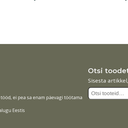
Otsi toode
Sisesta artikke
Otsi:
tööd, ei pea sa enam päevagi töötama
alugu Eestis