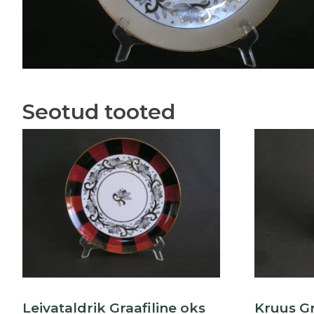
Seotud tooted
Leivataldrik Graafiline oks
Kruus Gra