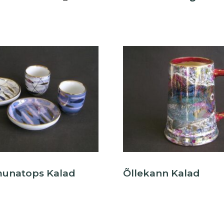
 munatops Kalad
Õllekann Kalad