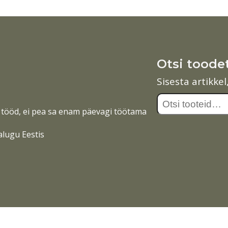
Otsi toode
Sisesta artikke
Otsi:
tööd, ei pea sa enam päevagi töötama
alugu Eestis