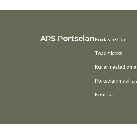
ARS Portselan
Kuidas tellida
Teadmiseks
Kui armastad oma 
Portselanimaali aj
Kontakt