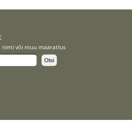
t
l, nimi või muu määratlus
Otsi