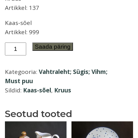
Artikkel: 137
Õllekann
Kaas-sõel
Artikkel: 999
Kruus
Saada päring
ja
kaas-
Kategooria:
Vahtraleht; Sügis; Vihm;
sõel
Must puu
Vahtraleht;
Sildid:
Kaas-sõel
,
Kruus
Sügis;
Vihm;
Must
Seotud tooted
puu
kogus