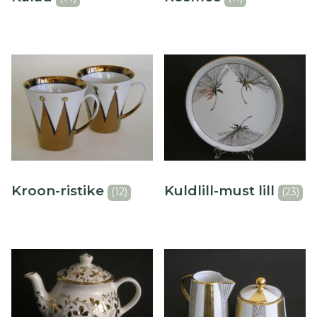
Õllekann
Kroon-ristike
Kuldlill-must lill
(12)
(23)