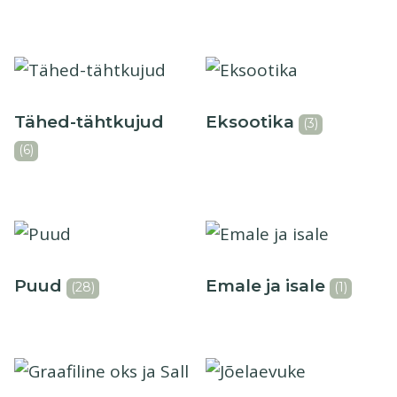
Tähed-tähtkujud
Eksootika
(3)
(6)
Puud
Emale ja isale
(28)
(1)