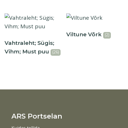
Viltune Võrk
(2)
Vahtraleht; Sügis;
Vihm; Must puu
(26)
ARS Portselan