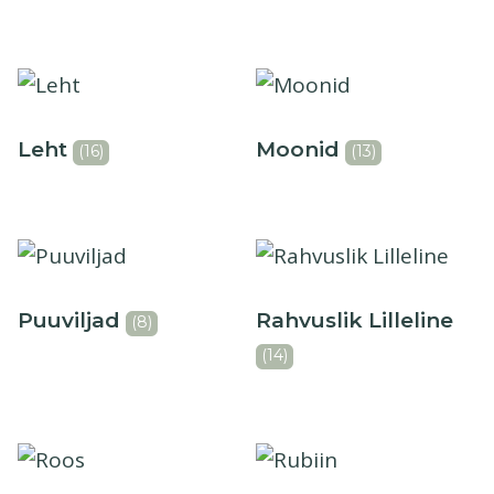
Leht
Moonid
(16)
(13)
Puuviljad
Rahvuslik Lilleline
(8)
(14)