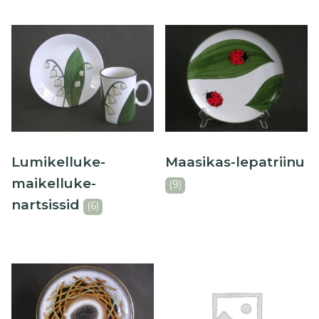
Lumikelluke-
Maasikas-lepatriinu
maikelluke-
(9)
nartsissid
(6)