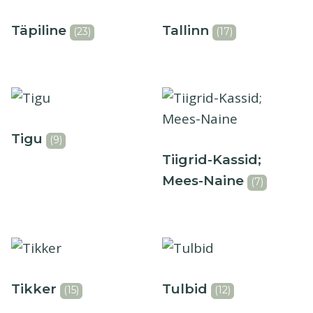
Täpiline
Tallinn
(23)
(17)
Tigu
(9)
Tiigrid-Kassid;
Mees-Naine
(7)
Tikker
Tulbid
(15)
(12)