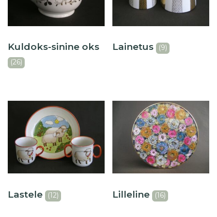
Kuldoks-sinine oks
Lainetus
(9)
(26)
Lastele
Lilleline
(12)
(16)