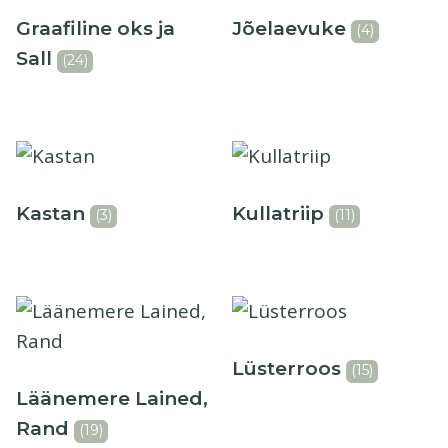
Graafiline oks ja
Jõelaevuke
(4)
Sall
(24)
Kastan
Kullatriip
(3)
(11)
Lüsterroos
(15)
Läänemere Lained,
Rand
(19)