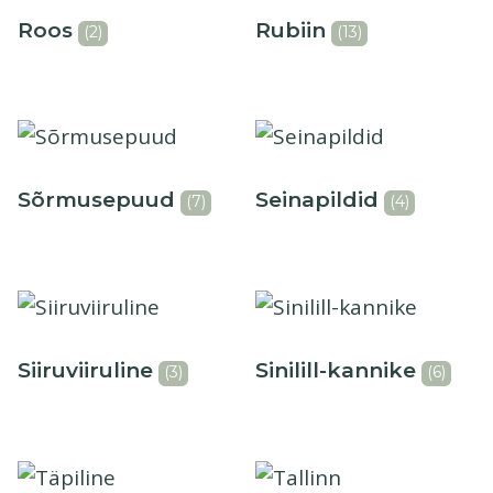
Roos
Rubiin
(2)
(13)
Sõrmusepuud
Seinapildid
(7)
(4)
Siiruviiruline
Sinilill-kannike
(3)
(6)