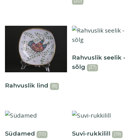
(20)
Rahvuslik seelik -
sõlg
(37)
Rahvuslik lind
(8)
Südamed
Suvi-rukkilill
(10)
(19)