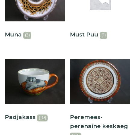
Muna
Must Puu
(3)
(1)
Padjakass
Peremees-
(10)
perenaine keskaeg