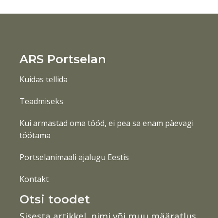
ARS Portselan
Kuidas tellida
Teadmiseks
Kui armastad oma tööd, ei pea sa enam päevagi
töötama
Portselanimaali ajalugu Eestis
Kontakt
Otsi toodet
Sisesta artikkel, nimi või muu määratlus