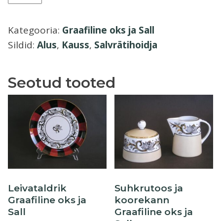
Kauss
Õllekann
ja
Kategooria:
Graafiline oks ja Sall
salvrätihoidja
Sildid:
Alus
,
Kauss
,
Salvrätihoidja
Graafiline
oks
ja
Seotud tooted
Sall
kogus
Leivataldrik
Suhkrutoos ja
Graafiline oks ja
koorekann
Sall
Graafiline oks ja