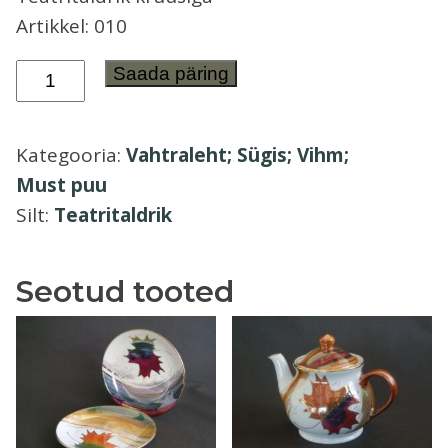
Artikkel: 010
Õllekann
Teatritaldrik
Saada päring
kruusiga
Vahtraleht;
Kategooria:
Vahtraleht; Sügis; Vihm;
Sügis;
Must puu
Vihm;
Silt:
Teatritaldrik
Must
puu
3
Seotud tooted
kogus