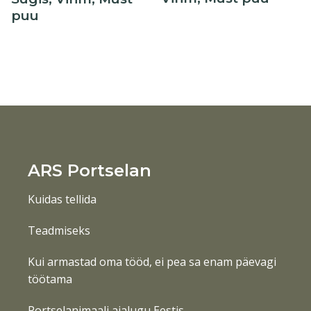
puu
ARS Portselan
Kuidas tellida
Teadmiseks
Kui armastad oma tööd, ei pea sa enam päevagi
töötama
Portselanimaali ajalugu Eestis