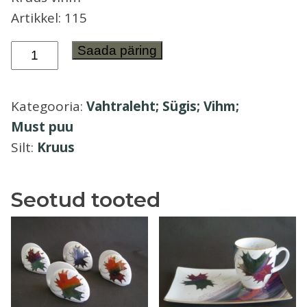
Artikkel: 115
Õllekann
Kruus
Saada päring
vihm
Vahtraleht;
Kategooria:
Vahtraleht; Sügis; Vihm;
Sügis;
Must puu
Vihm;
Silt:
Kruus
Must
puu
kogus
Seotud tooted