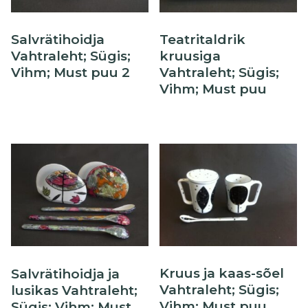
Salvrätihoidja
Teatritaldrik
Vahtraleht; Sügis;
kruusiga
Vihm; Must puu 2
Vahtraleht; Sügis;
Vihm; Must puu
Kruus ja kaas-sõel
Salvrätihoidja ja
Vahtraleht; Sügis;
lusikas Vahtraleht;
Vihm; Must puu
Sügis; Vihm; Must