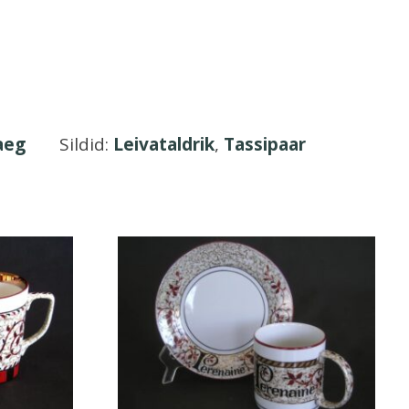
aeg
Sildid:
Leivataldrik
,
Tassipaar