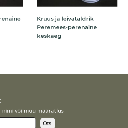
renaine
Kruus ja leivataldrik
Peremees-perenaine
keskaeg
t
l, nimi või muu määratlus
Otsi