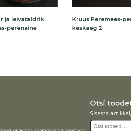
 ja leivataldrik
Kruus Peremees-pe
s-perenaine
keskaeg 2
g
Otsi toode
Sisesta artikke
Otsi:
tööd, ei pea sa enam päevagi töötama