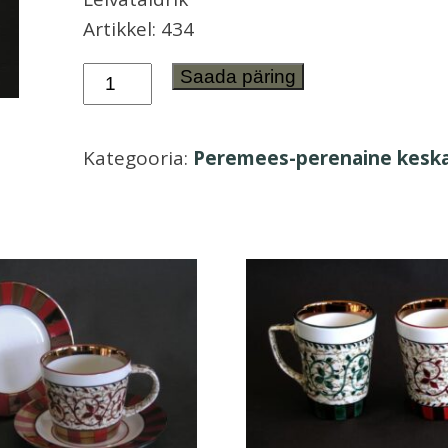
Artikkel: 434
Tassipaar
Saada päring
ja
leivataldrik
Kategooria:
Peremees-perenaine kesk
Peremees-
perenaine
keskaeg
kogus