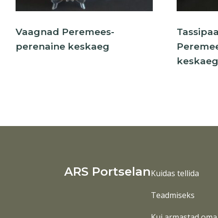
Vaagnad Peremees-
Tassipaar
perenaine keskaeg
Peremee
keskae
ARS Portselan
Kuidas tellida
Teadmiseks
Kui armastad oma 