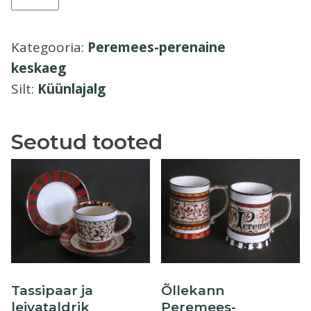
Peremees-
Õllekann
perenaine
Kategooria:
Peremees-perenaine
keskaeg
keskaeg
kogus
Silt:
Küünlajalg
Seotud tooted
Tassipaar ja
Õllekann
leivataldrik
Peremees-