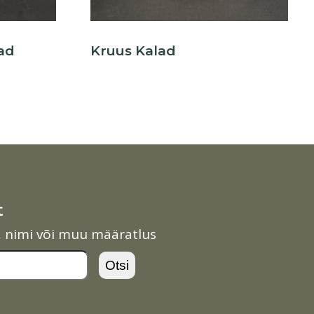
ad
Kruus Kalad
t
l, nimi või muu määratlus
Otsi