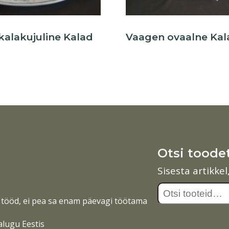
kalakujuline Kalad
Vaagen ovaalne Kal
Otsi toode
Sisesta artikke
Otsi:
tööd, ei pea sa enam päevagi töötama
alugu Eestis