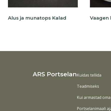
Alus ja munatops Kalad
Vaagen 
ARS Portselan
Kuidas tellida
Teadmiseks
Kui armastad oma 
Portselanimaali aj