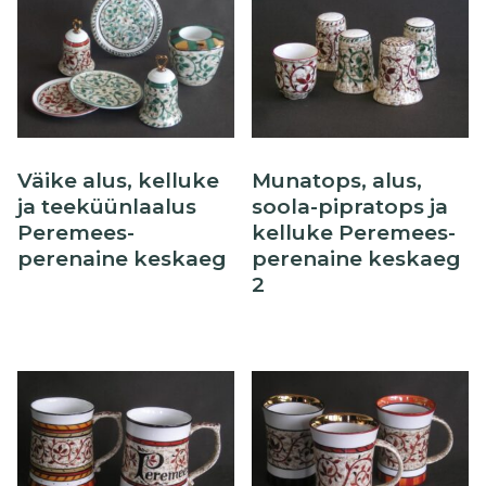
Õllekann
Väike alus, kelluke
Munatops, alus,
ja teeküünlaalus
soola-pipratops ja
Peremees-
kelluke Peremees-
perenaine keskaeg
perenaine keskaeg
2