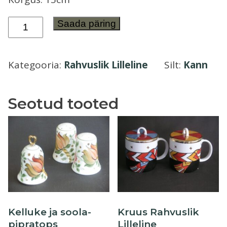
Õllekann
Väike
Saada päring
piimakann
Rahvuslik
Kategooria:
Rahvuslik Lilleline
Silt:
Kann
Lilleline
kogus
Seotud tooted
Kelluke ja soola-
Kruus Rahvuslik
pipratops
Lilleline