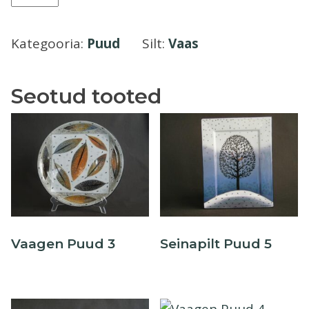
Puud
Õllekann
kogus
Kategooria:
Puud
Silt:
Vaas
Seotud tooted
Vaagen Puud 3
Seinapilt Puud 5