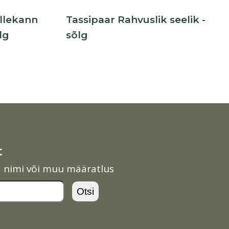
õllekann
Tassipaar Rahvuslik seelik -
lg
sõlg
t
l, nimi või muu määratlus
Otsi