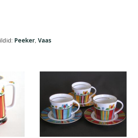
ildid:
Peeker
,
Vaas