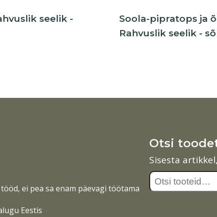
hvuslik seelik -
Soola-pipratops ja 
Rahvuslik seelik - sõ
Otsi toode
Sisesta artikke
Otsi:
tööd, ei pea sa enam päevagi töötama
alugu Eestis