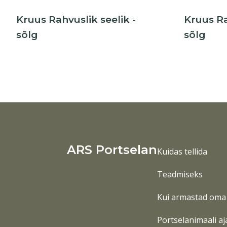
Kruus Rahvuslik seelik -
Kruus Ra
sõlg
sõlg
ARS Portselan
Kuidas tellida
Teadmiseks
Kui armastad oma 
Portselanimaali aj