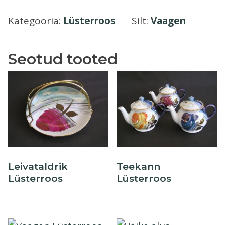
2
Õllekann
Kategooria:
Lüsterroos
Silt:
Vaagen
kogus
Seotud tooted
Leivataldrik
Teekann
Lüsterroos
Lüsterroos