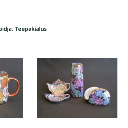
oidja
,
Teepakialus