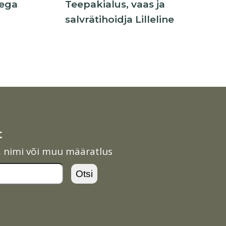
nega
Teepakialus, vaas ja
salvrätihoidja Lilleline
t
l, nimi või muu määratlus
Otsi