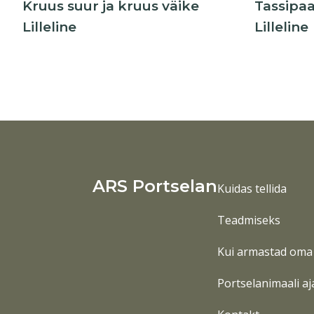
Kruus suur ja kruus väike
Tassipaar
Lilleline
Lilleline
ARS Portselan
Kuidas tellida
Teadmiseks
Kui armastad oma 
Portselanimaali aj