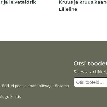
 ja leivataldrik
Kruus ja kruus kaa
Lilleline
Otsi toode
Sisesta artikke
Otsi:
tööd, ei pea sa enam päevagi töötama
alugu Eestis