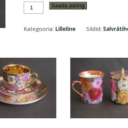
Teepakialus
Saada päring
ja
salvrätihoidja
Kategooria:
Lilleline
Sildid:
Salvrätih
Lilleline
kogus