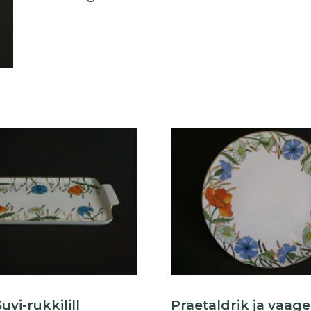
kogus
uvi-rukkilill
Praetaldrik ja vaage