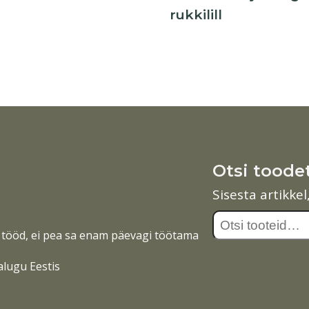
rukkilill
Otsi toode
Sisesta artikke
Otsi:
tööd, ei pea sa enam päevagi töötama
alugu Eestis