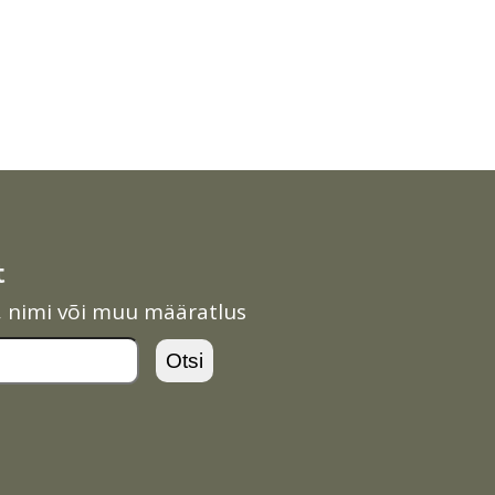
t
l, nimi või muu määratlus
Otsi