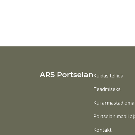
ARS Portselan
Kuidas tellida
Teadmiseks
Kui armastad oma 
Portselanimaali aj
Kontakt