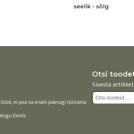
seelik - sõlg
Otsi toode
Sisesta artikke
Otsi:
tööd, ei pea sa enam päevagi töötama
alugu Eestis