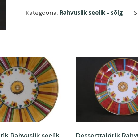
seelik
Kategooria:
Rahvuslik seelik - sõlg
S
-
sõlg
3
kogus
rik Rahvuslik seelik
Desserttaldrik Rahv