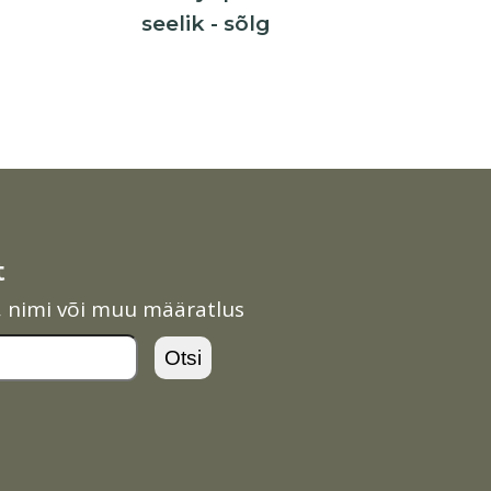
seelik - sõlg
t
l, nimi või muu määratlus
Otsi