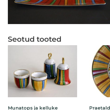
Seotud tooted
Munatops ja kelluke
Praetald