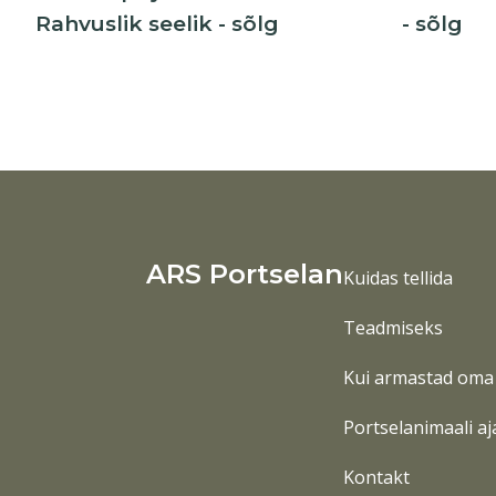
Rahvuslik seelik - sõlg
- sõlg
ARS Portselan
Kuidas tellida
Teadmiseks
Kui armastad oma 
Portselanimaali aj
Kontakt