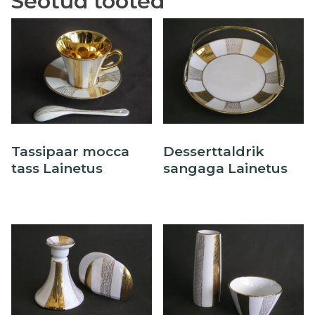
Seotud tooted
Õllekann
Tassipaar mocca
Desserttaldrik
tass Lainetus
sangaga Lainetus