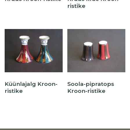
ristike
Õllekann
Küünlajalg Kroon-
Soola-pipratops
ristike
Kroon-ristike