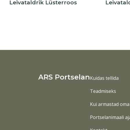
Leivataldrik Lüsterroos
Leivatal
ARS Portselan
Kuidas tellida
Teadmiseks
Kui armastad oma 
Portselanimaali aj