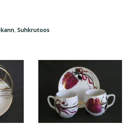
ekann
,
Suhkrutoos