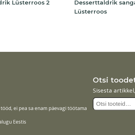
drik Lüsterroos 2
Desserttaldrik san
Lüsterroos
Otsi toode
Sisesta artikke
Otsi:
tööd, ei pea sa enam päevagi töötama
alugu Eestis