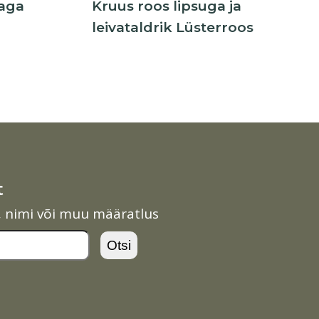
gaga
Kruus roos lipsuga ja
leivataldrik Lüsterroos
t
l, nimi või muu määratlus
Otsi