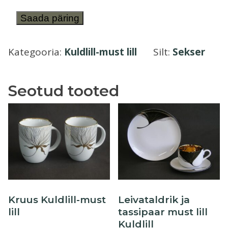
Õllekann
Sekser
Saada päring
kolmeosaline
Kuldlill-
Kategooria:
Kuldlill-must lill
Silt:
Sekser
must
lill
Seotud tooted
kogus
Kruus Kuldlill-must
Leivataldrik ja
lill
tassipaar must lill
Kuldlill