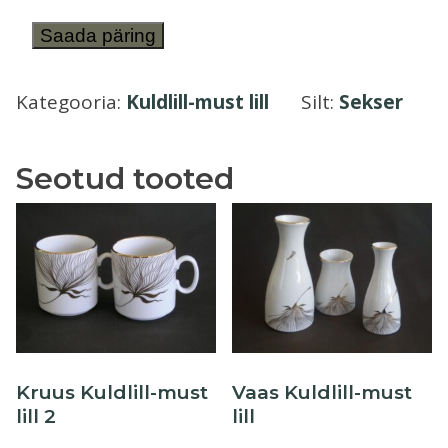
Õllekann
Sekser
Saada päring
kaheosaline
Kuldlill-
Kategooria:
Kuldlill-must lill
Silt:
Sekser
must
lill
Seotud tooted
kogus
Kruus Kuldlill-must
Vaas Kuldlill-must
lill 2
lill