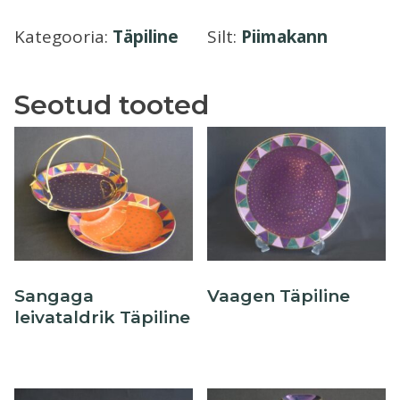
kogus
Õllekann
Kategooria:
Täpiline
Silt:
Piimakann
Seotud tooted
Sangaga
Vaagen Täpiline
leivataldrik Täpiline