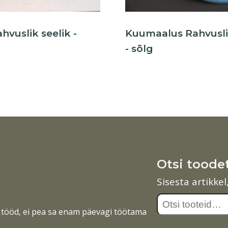
hvuslik seelik -
Kuumaalus Rahvusli
- sõlg
Otsi toode
Sisesta artikke
Otsi:
tööd, ei pea sa enam päevagi töötama