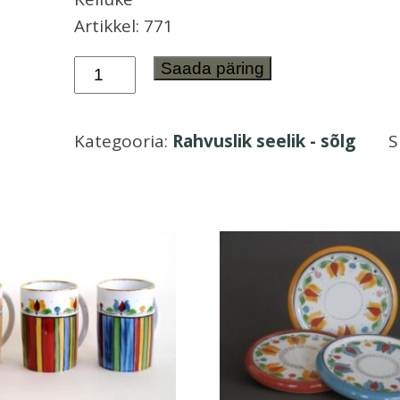
Artikkel: 771
Munatops
Saada päring
ja
kelluke
Kategooria:
Rahvuslik seelik - sõlg
S
Rahvuslik
seelik
-
sõlg
kogus