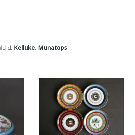
ildid:
Kelluke
,
Munatops