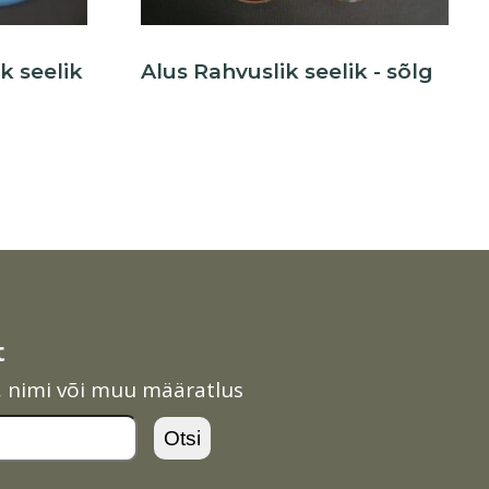
k seelik
Alus Rahvuslik seelik - sõlg
t
l, nimi või muu määratlus
Otsi