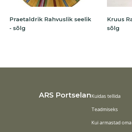
Praetaldrik Rahvuslik seelik
Kruus Ra
- sõlg
sõlg
ARS Portselan
Kuidas tellida
Teadmiseks
Kui armastad oma 