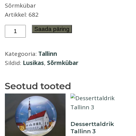
Sõrmkübar
Õllekann
Artikkel: 682
Lusikas
Saada päring
ja
sõrmkübar
Kategooria:
Tallinn
Tallinn
Sildid:
Lusikas
,
Sõrmkübar
kogus
Seotud tooted
Desserttaldrik
Tallinn 3