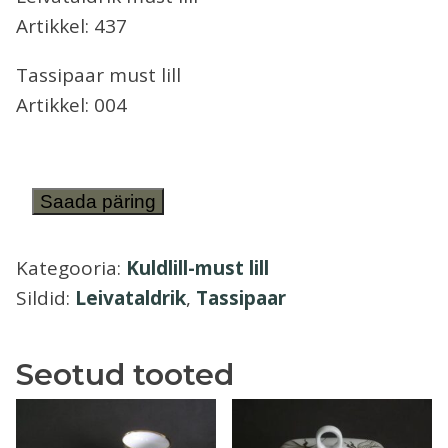
Artikkel: 437
Õllekann
Tassipaar must lill
Artikkel: 004
Leivataldrik
Saada päring
ja
tassipaar
Kategooria:
Kuldlill-must lill
must
Sildid:
Leivataldrik
,
Tassipaar
lill
Kuldlill
Seotud tooted
2
kogus