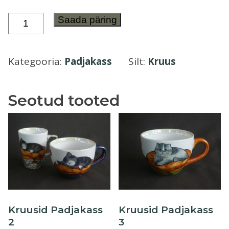
Õllekann
Kruusid
Saada päring
Padjakass
kogus
Kategooria:
Padjakass
Silt:
Kruus
Seotud tooted
Kruusid Padjakass
Kruusid Padjakass
2
3