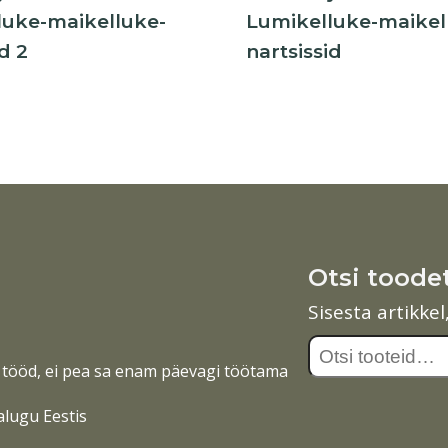
luke-maikelluke-
Lumikelluke-maikel
d 2
nartsissid
Otsi toode
Sisesta artikke
Otsi:
tööd, ei pea sa enam päevagi töötama
alugu Eestis