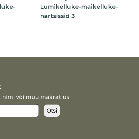
luke-
Lumikelluke-maikelluke-
nartsissid 3
t
l, nimi või muu määratlus
Otsi