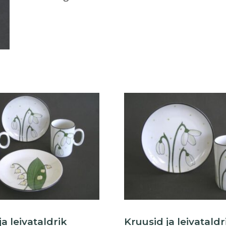
nartsissid
kogus
ja leivataldrik
Kruusid ja leivataldr