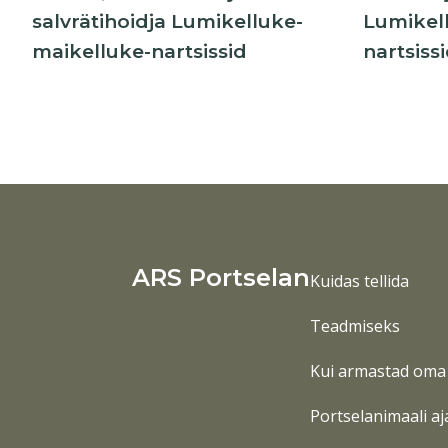
salvrätihoidja Lumikelluke-
Lumikel
maikelluke-nartsissid
nartsissi
ARS Portselan
Kuidas tellida
Teadmiseks
Kui armastad oma 
Portselanimaali aj