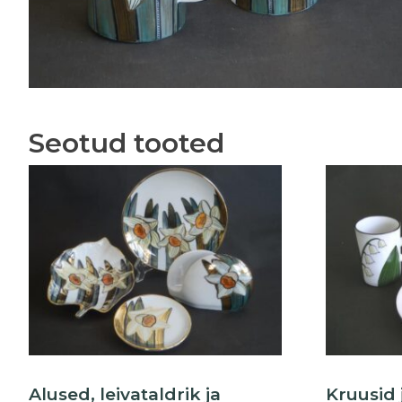
Seotud tooted
Alused, leivataldrik ja
Kruusid 