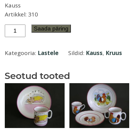
Kauss
Õllekann
Artikkel: 310
Kauss
Saada päring
ja
kruus
Kategooria:
Lastele
Sildid:
Kauss
,
Kruus
Tipp
ja
Täpp
Seotud tooted
Lastele
kogus