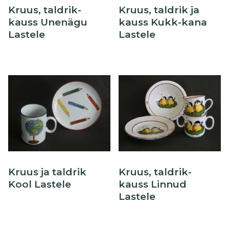
Kruus, taldrik-
Kruus, taldrik ja
kauss Unenägu
kauss Kukk-kana
Lastele
Lastele
Sellel
tootel
on
mitu
varianti.
Valikuid
saab
teha
Kruus ja taldrik
Kruus, taldrik-
tootelehel.
Kool Lastele
kauss Linnud
Lastele