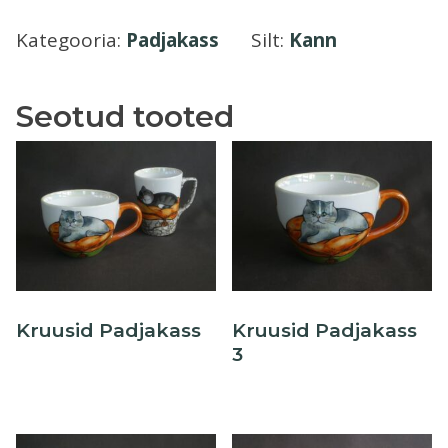
kogus
Õllekann
Kategooria:
Padjakass
Silt:
Kann
Seotud tooted
Kruusid Padjakass
Kruusid Padjakass
3