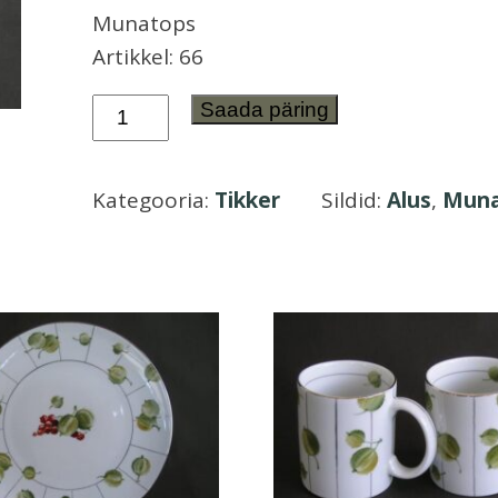
Munatops
Artikkel: 66
Alus,
Saada päring
soola-
pipratops
Kategooria:
Tikker
Sildid:
Alus
,
Muna
ja
munatops
Tikker
kogus