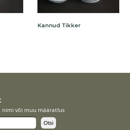
Kannud Tikker
t
l, nimi või muu määratlus
Otsi