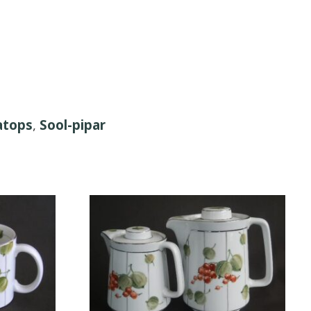
tops
,
Sool-pipar