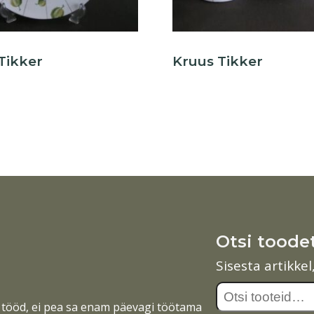
Tikker
Kruus Tikker
Otsi toode
Sisesta artikke
Otsi:
tööd, ei pea sa enam päevagi töötama