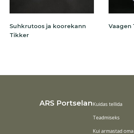
Suhkrutoos ja koorekann
Vaagen 
Tikker
ARS Portselan
Kuidas tellida
Teadmiseks
Kui armastad oma 